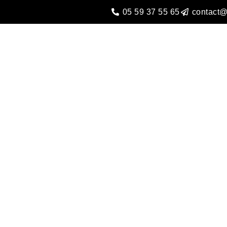
05 59 37 55 65
contact@
oduits
Notre Table
Notre Ferme
N
Contact