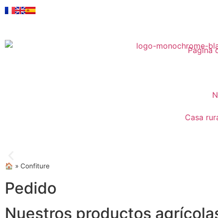
Pagina d
N
Casa rur
🏠
»
Confiture
¡ Bienvenido a la granja
Pedido
Nuestros productos agrícola
¡ Nelia y Peio le dan la bienvenida a su granja, e