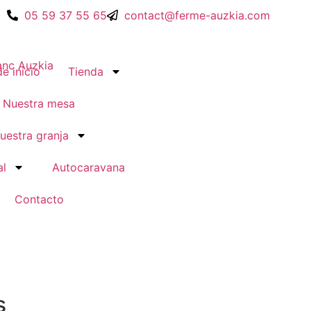
05 59 37 55 65
contact@ferme-auzkia.com
e inicio
Tienda
Nuestra mesa
uestra granja
al
Autocaravana
Contacto
 Auzkia !
s
n el corazón del valle de Aldudes, en el País Vasco !