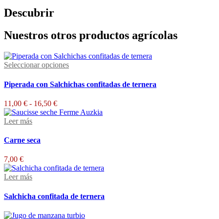
Descubrir
Nuestros otros productos agrícolas
Este
Seleccionar opciones
producto
tiene
Piperada con Salchichas confitadas de ternera
múltiples
variantes.
Rango
11,00
€
-
16,50
€
Las
de
opciones
precios:
Leer más
se
desde
pueden
11,00 €
Carne seca
elegir
hasta
en
16,50 €
7,00
€
la
página
Leer más
de
producto
Salchicha confitada de ternera