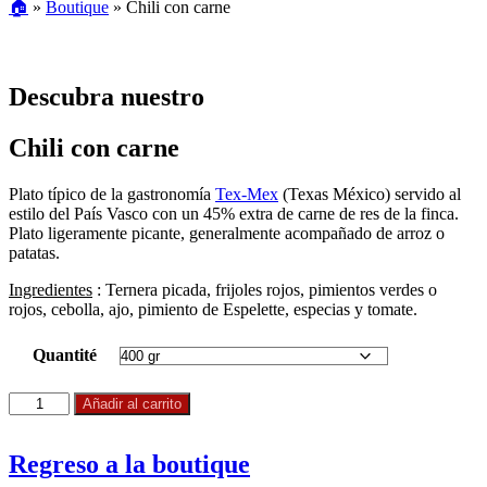
🏠
»
Boutique
»
Chili con carne
Descubra nuestro
Chili con carne
Plato típico de la gastronomía
Tex-Mex
(Texas México) servido al
estilo del País Vasco con un 45% extra de carne de res de la finca.
Plato ligeramente picante, generalmente acompañado de arroz o
patatas.
Ingredientes
: Ternera picada, frijoles rojos, pimientos verdes o
rojos, cebolla, ajo, pimiento de Espelette, especias y tomate.
Quantité
Chili
Añadir al carrito
con
carne
cantidad
Regreso a la boutique