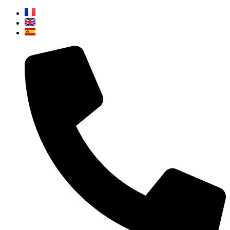
Ir
al
contenido